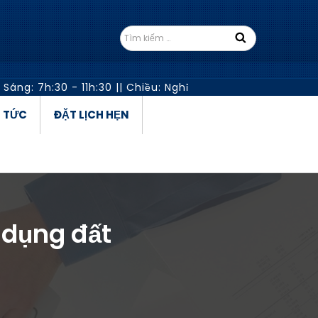
 Sáng: 7h:30 - 11h:30
||
Chiều: Nghỉ
N TỨC
ĐẶT LỊCH HẸN
 dụng đất