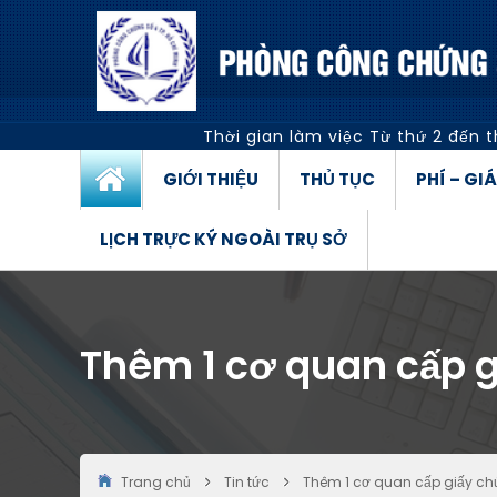
Thời gian làm việc
Từ thứ 2 đến t
GIỚI THIỆU
THỦ TỤC
PHÍ – GI
LỊCH TRỰC KÝ NGOÀI TRỤ SỞ
Thêm 1 cơ quan cấp 
Trang chủ
Tin tức
Thêm 1 cơ quan cấp giấy ch