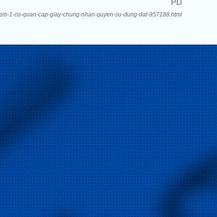
PD
/them-1-co-quan-cap-giay-chung-nhan-quyen-su-dung-dat-957188.html