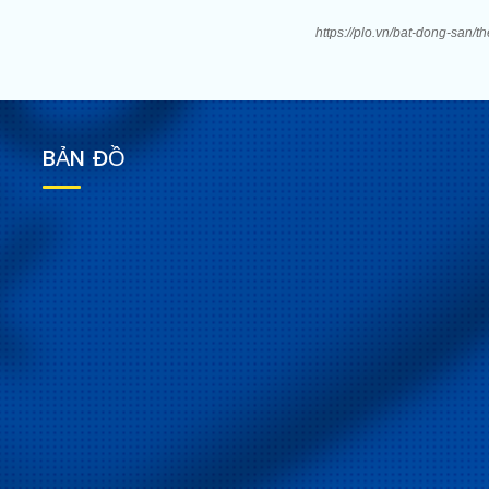
https://plo.vn/bat-dong-san
BẢN ĐỒ