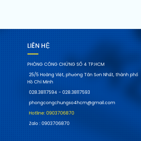
LIÊN HỆ
PHÒNG CÔNG CHỨNG SỐ 4 TP.HCM
25/5 Hoàng Việt, phường Tân Sơn Nhất, thành phố
Hồ Chí Minh
028.38117594 - 028.38117593
phongcongchungso4hcm@gmail.com
Hotline: 0903706870
Zalo : 0903706870