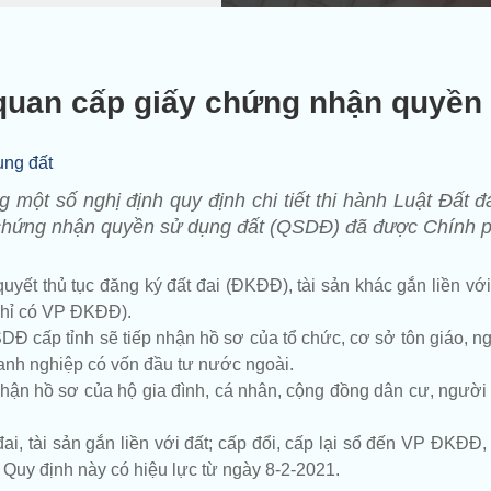
quan cấp giấy chứng nhận quyền 
một số nghị định quy định chi tiết thi hành Luật Đất đa
iấy chứng nhận quyền sử dụng đất (QSDĐ) đã được Chính p
quyết thủ tục đăng ký đất đai (ĐKĐĐ), tài sản khác gắn liền với
hỉ có VP ĐKĐĐ).
Đ cấp tỉnh sẽ tiếp nhận hồ sơ của tổ chức, cơ sở tôn giáo, n
anh nghiệp có vốn đầu tư nước ngoài.
nhận hồ sơ của hộ gia đình, cá nhân, cộng đồng dân cư, ngườ
i, tài sản gắn liền với đất; cấp đổi, cấp lại sổ đến VP ĐKĐĐ
Quy định này có hiệu lực từ ngày 8-2-2021.