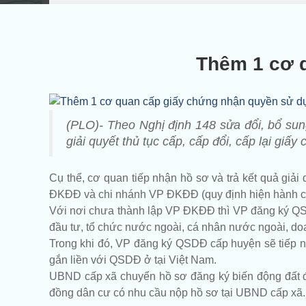
Thêm 1 cơ 
(PLO)- Theo Nghị định 148 sửa đổi, bổ sung 
giải quyết thủ tục cấp, cấp đổi, cấp lại g
Cụ thể, cơ quan tiếp nhận hồ sơ và trả kết quả giải 
ĐKĐĐ và chi nhánh VP ĐKĐĐ (quy định hiện hành c
Với nơi chưa thành lập VP ĐKĐĐ thì VP đăng ký QSD
đầu tư, tổ chức nước ngoài, cá nhân nước ngoài, do
Trong khi đó, VP đăng ký QSDĐ cấp huyện sẽ tiếp 
gắn liền với QSDĐ ở tại Việt Nam.
UBND cấp xã chuyển hồ sơ đăng ký biến động đất đa
đồng dân cư có nhu cầu nộp hồ sơ tại UBND cấp xã. 