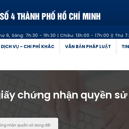
hứ 6,
Sáng: 7h:30 - 11h:30
|
Chiều: 13h:00 - 17h:00
||
Thứ 7:
Á DỊCH VỤ – CHI PHÍ KHÁC
VĂN BẢN PHÁP LUẬT
TI
giấy chứng nhận quyền sử
ứng nhận quyền sử dụng đất