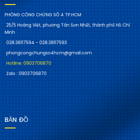
PHÒNG CÔNG CHỨNG SỐ 4 TP.HCM
25/5 Hoàng Việt, phường Tân Sơn Nhất, thành phố Hồ Chí
Minh
028.38117594 - 028.38117593
phongcongchungso4hcm@gmail.com
Hotline: 0903706870
Zalo : 0903706870
BẢN ĐỒ