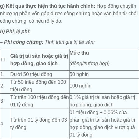
g) Kết quả thực hiện thủ tục hành chính:
Hợp đồng chuyển
nhượng phần vốn góp được công chứng hoặc văn bản từ chối
công chứng, có nêu rõ lý do.
h) Phí, lệ phí:
– Phí công chứng:
Tính trên giá trị tài sản:
Mức thu
Giá trị tài sản hoặc giá trị
TT
hợp đồng, giao dịch
(đồng/trường hợp)
1
Dưới 50 triệu đồng
50 nghìn
Từ 50 triệu đồng đến 100
2
100 nghìn
triệu đồng
Từ trên 100 triệu đồng đến
0,1% giá trị tài sản hoặc giá trị
3
01 tỷ đồng
hợp đồng, giao dịch
01 triệu đồng + 0,06% của
Từ trên 01 tỷ đồng đến 03
phần giá trị tài sản hoặc giá trị
4
tỷ đồng
hợp đồng, giao dịch vượt quá
01 tỷ đồng