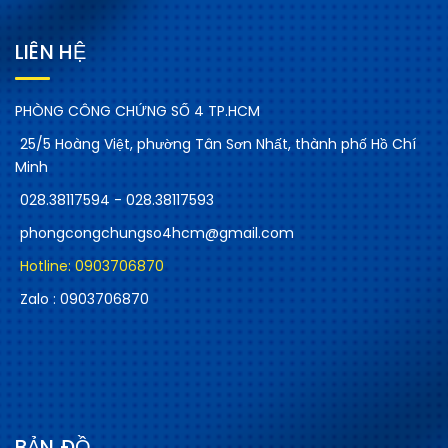
LIÊN HỆ
PHÒNG CÔNG CHỨNG SỐ 4 TP.HCM
25/5 Hoàng Việt, phường Tân Sơn Nhất, thành phố Hồ Chí
Minh
028.38117594 - 028.38117593
phongcongchungso4hcm@gmail.com
Hotline: 0903706870
Zalo : 0903706870
BẢN ĐỒ