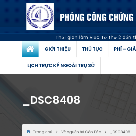
Thời gian làm việc
Từ thứ 2 đến t
GIỚI THIỆU
THỦ TỤC
PHÍ – GI
LỊCH TRỰC KÝ NGOÀI TRỤ SỞ
_DSC8408
Trang chủ
Về nguồn tại Côn Đảo
_DSC8408