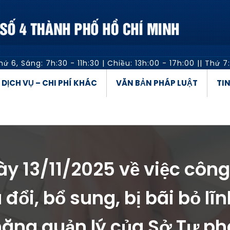
hứ 6,
Sáng: 7h:30 - 11h:30
|
Chiều: 13h:00 - 17h:00
||
Thứ 7:
Á DỊCH VỤ – CHI PHÍ KHÁC
VĂN BẢN PHÁP LUẬT
TI
ày 13/11/2025 về việc côn
đổi, bổ sung, bị bãi bỏ l
ăng quản lý của Sở Tư p