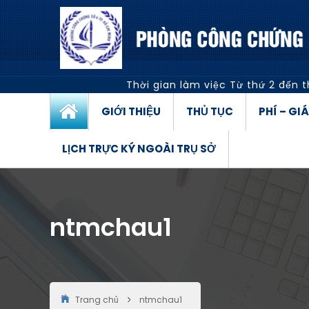
Thời gian làm việc
Từ thứ 2 đến t
GIỚI THIỆU
THỦ TỤC
PHÍ – GI
LỊCH TRỰC KÝ NGOÀI TRỤ SỞ
ntmchau1
Trang chủ
ntmchau1