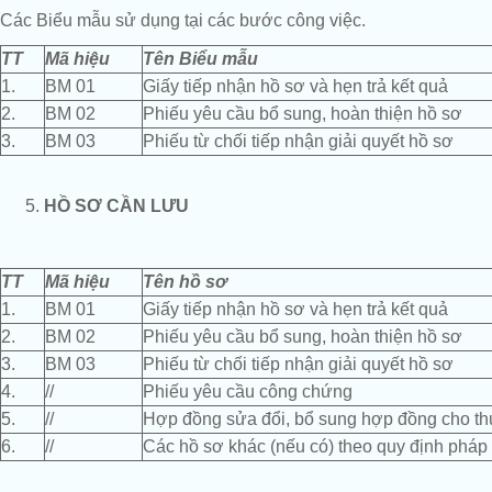
Các Biểu mẫu sử dụng tại các bước công việc.
TT
Mã hiệu
Tên Biểu mẫu
1.
BM 01
Giấy tiếp nhận hồ sơ và hẹn trả kết quả
2.
BM 02
Phiếu yêu cầu bổ sung, hoàn thiện hồ sơ
3.
BM 03
Phiếu từ chối tiếp nhận giải quyết hồ sơ
HỒ SƠ CẦN LƯU
TT
Mã hiệu
Tên hồ sơ
1.
BM 01
Giấy tiếp nhận hồ sơ và hẹn trả kết quả
2.
BM 02
Phiếu yêu cầu bổ sung, hoàn thiện hồ sơ
3.
BM 03
Phiếu từ chối tiếp nhận giải quyết hồ sơ
4.
//
Phiếu yêu cầu công chứng
5.
//
Hợp đồng sửa đổi, bổ sung hợp đồng cho thu
6.
//
Các hồ sơ khác (nếu có) theo quy định pháp 