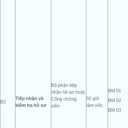
Bộ phận tiếp
BM 01
nhận hồ sơ hoặc
T
iếp nhận
và
02 giờ
Công chứng
BM 02
B2
kiểm tra
hồ sơ
làm việc
viên
BM 03