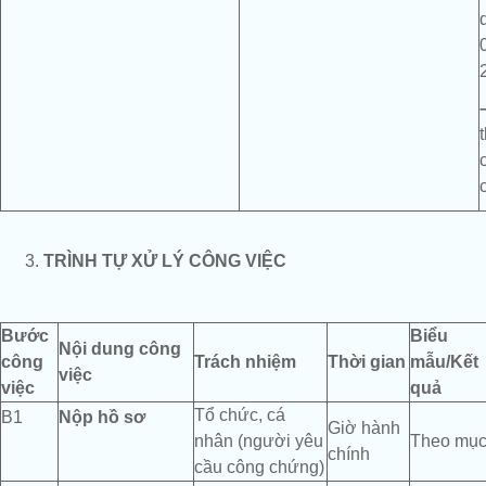
TRÌNH TỰ XỬ LÝ CÔNG VIỆC
Bước
Biểu
Nội dung công
công
Trách nhiệm
Thời gian
mẫu/Kết
việc
việc
quả
Tổ chức, cá
B1
Nộp hồ sơ
Giờ hành
nhân (người yêu
Theo mục
chính
cầu công chứng)