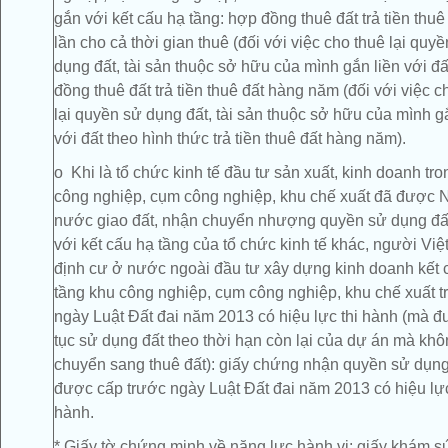
gắn với kết cấu hạ tầng: hợp đồng thuê đất trả tiền thuê
lần cho cả thời gian thuê (đối với việc cho thuê lại quy
dụng đất, tài sản thuộc sở hữu của mình gắn liền với đấ
đồng thuê đất trả tiền thuê đất hàng năm (đối với việc c
lại quyền sử dụng đất, tài sản thuộc sở hữu của mình g
với đất theo hình thức trả tiền thuê đất hàng năm).
o Khi là tổ chức kinh tế đầu tư sản xuất, kinh doanh tr
công nghiệp, cụm công nghiệp, khu chế xuất đã được 
nước giao đất, nhận chuyển nhượng quyền sử dụng đấ
với kết cấu hạ tầng của tổ chức kinh tế khác, người Vi
định cư ở nước ngoài đầu tư xây dựng kinh doanh kết 
tầng khu công nghiệp, cụm công nghiệp, khu chế xuất 
ngày Luật Đất đai năm 2013 có hiệu lực thi hành (mà đ
tục sử dụng đất theo thời hạn còn lại của dự án mà khô
chuyển sang thuê đất): giấy chứng nhận quyền sử dụng
được cấp trước ngày Luật Đất đai năm 2013 có hiệu lực
hành.
* Giấy tờ chứng minh về năng lực hành vi: giấy khám s