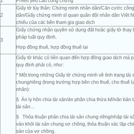
1
Phiếu yêu cầu công chứng
Giấy tờ tùy thân: Chứng minh nhân dân/Căn cước côn
2
dân/Giấy chứng minh sĩ quan quân đội nhân dân Việt
chiếu của các bên tham gia giao dịch
Giấy chứng nhận quyền sử dụng đất hoặc giấy tờ thay
pháp luật quy định.
3
Hợp đồng thuê, hợp đồng thuê lại
Giấy tờ khác có liên quan đến hợp đồng giao dịch mà p
quy định phải có, như:
* Một trong những Giấy tờ chứng minh về tình trạng tài 
chung/riêng (trong trường hợp bên cho thuê, cho thuê lạ
nhân):
§ Án ly hôn chia tài sản/án phân chia thừa kế/văn bản 
tài sản…
§ Thỏa thuận phân chia tài sản chung riêng/nhập tài s
vào khối tài sản chung vợ chồng, thỏa thuận xác lập chế
sản của vợ chồng.