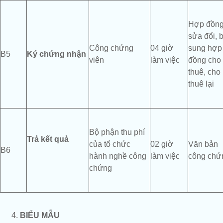
Hợp đồn
sửa đổi, 
Công chứng
04 giờ
sung hợp
B5
Ký chứng nhận
viên
làm việc
đồng cho
thuê, cho
thuê lại
Bộ phận thu phí
Trả kết quả
của tổ chức
02 giờ
Văn bản
B6
hành nghề công
làm việc
công chứ
chứng
BIỂU MẪU