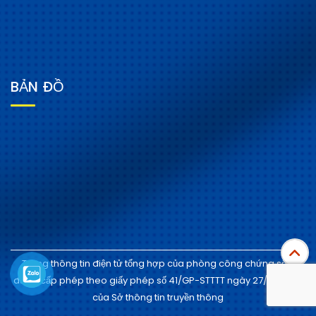
BẢN ĐỒ
T
Trang thông tin điện tử tổng hợp của phòng công chứng số 4
được cấp phép theo giấy phép số 41/GP-STTTT ngày 27/10/2020
của Sở thông tin truyền thông