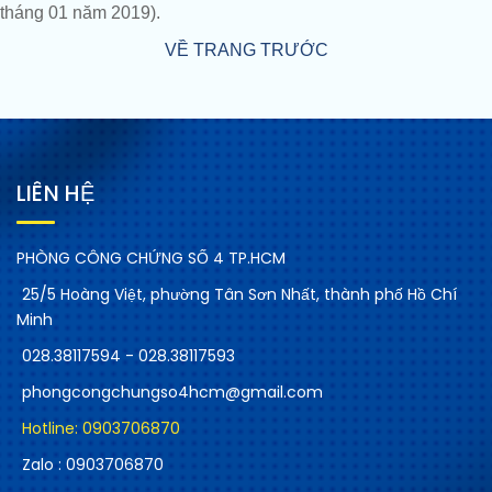
tháng 01 năm 2019).
VỀ TRANG TRƯỚC
LIÊN HỆ
PHÒNG CÔNG CHỨNG SỐ 4 TP.HCM
25/5 Hoàng Việt, phường Tân Sơn Nhất, thành phố Hồ Chí
Minh
028.38117594 - 028.38117593
phongcongchungso4hcm@gmail.com
Hotline: 0903706870
Zalo : 0903706870