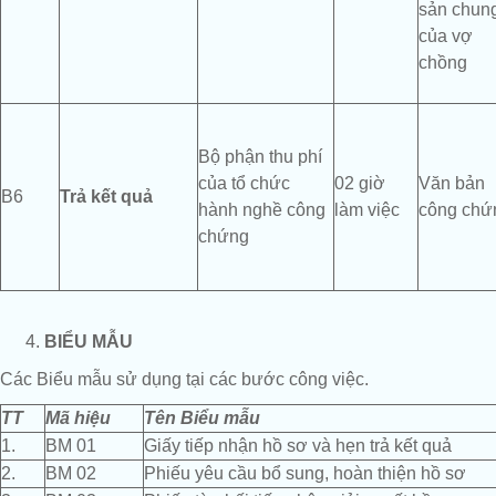
sản chun
của vợ
chồng
Bộ phận thu phí
của tổ chức
02 giờ
Văn bản
B6
Trả kết quả
hành nghề công
làm việc
công chứ
chứng
BIỂU MẪU
Các Biểu mẫu sử dụng tại các bước công việc.
TT
Mã hiệu
Tên Biểu mẫu
1.
BM 01
Giấy tiếp nhận hồ sơ và hẹn trả kết quả
2.
BM 02
Phiếu yêu cầu bổ sung, hoàn thiện hồ sơ