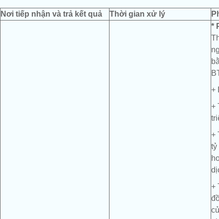
Nơi tiếp nhận và trả kết quả
Thời gian xử lý
P
*
Th
ng
bằ
BT
+ 
+ 
tr
+ 
tỷ
ho
dị
+ 
đồ
củ