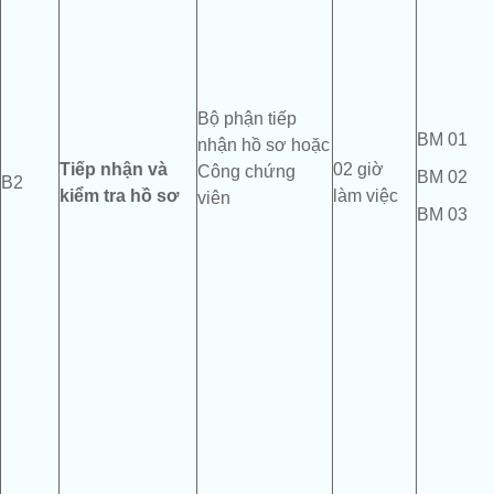
Bộ phận tiếp
BM 01
nhận hồ sơ hoặc
T
iếp nhận
và
02 giờ
Công chứng
BM 02
B2
kiểm tra
hồ sơ
làm việc
viên
BM 03