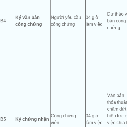
Dự thảo 
K
ý
văn bản
Người yêu cầu
04 giờ
B4
bản công
công chứng
công chứng
làm việc
chứng
Văn bản
thỏa thuậ
chấm dứt
Công chứng
04 giờ
hiệu lực 
B5
Ký chứng nhận
viên
làm việc
việc chia 