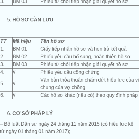
3.
BM 03
Phiếu từ chối tiếp nhận giải quyết hồ sơ
HỒ SƠ CẦN LƯU
TT
Mã hiệu
Tên hồ sơ
1.
BM 01
Giấy tiếp nhận hồ sơ và hẹn trả kết quả
2.
BM 02
Phiếu yêu cầu bổ sung, hoàn thiện hồ sơ
3.
BM 03
Phiếu từ chối tiếp nhận giải quyết hồ sơ
4.
//
Phiếu yêu cầu công chứng
Văn bản thỏa thuận chấm dứt hiệu lực của vi
5.
//
chung của vợ chồng
6.
//
Các hồ sơ khác (nếu có) theo quy định pháp 
CƠ SỞ PHÁP LÝ
– Bộ luật Dân sự ngày 24 tháng 11 năm 2015 (có hiệu lực kể
từ ngày 01 tháng 01 năm 2017);