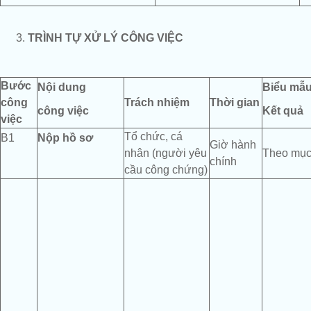
TRÌNH TỰ XỬ LÝ CÔNG VIỆC
Bước
Nội dung
Biểu mẫu
công
Trách nhiệm
Thời gian
công việc
Kết quả
việc
Tổ chức, cá
B1
Nộp hồ sơ
Giờ hành
nhân (người yêu
Theo mục
chính
cầu công chứng)