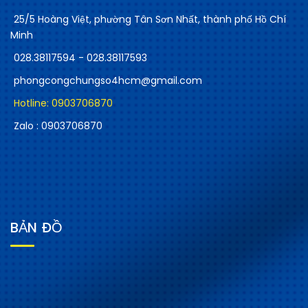
25/5 Hoàng Việt, phường Tân Sơn Nhất, thành phố Hồ Chí
Minh
028.38117594 - 028.38117593
phongcongchungso4hcm@gmail.com
Hotline: 0903706870
Zalo : 0903706870
BẢN ĐỒ