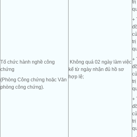
tr
qu
+ 
đồ
củ
tr
qu
+ 
Tổ chức hành nghề công
Không quá 02 ngày làm việc
đồ
chứng
kể từ ngày nhận đủ hồ sơ
củ
hợp lệ;
(Phòng Công chứng hoặc Văn
tr
phòng công chứng).
qu
+ 
đồ
củ
tr
qu