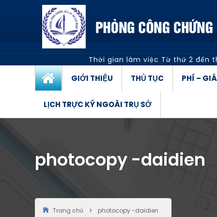
Thời gian làm việc
Từ thứ 2 đến t
GIỚI THIỆU
THỦ TỤC
PHÍ – GI
LỊCH TRỰC KÝ NGOÀI TRỤ SỞ
photocopy -daidien
Trang chủ
photocopy -daidien