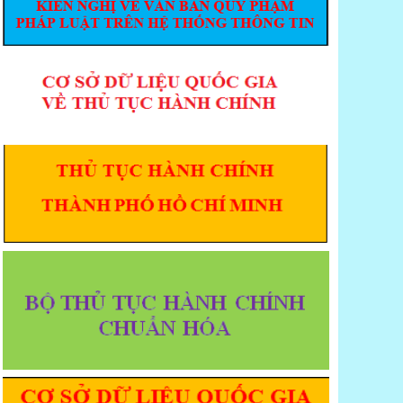
CHUYỂN NHƯỢNG BẤT ĐỘNG SẢN
Giải...
THÔNG BÁO VỀ VIỆC PHOTOCOPY HỒ SƠ
TẠI PHÒNG CÔNG CHỨNG SỐ 4