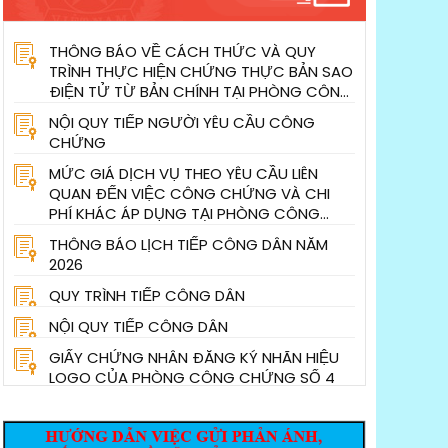
THÔNG BÁO VỀ CÁCH THỨC VÀ QUY
TRÌNH THỰC HIỆN CHỨNG THỰC BẢN SAO
ĐIỆN TỬ TỪ BẢN CHÍNH TẠI PHÒNG CÔNG
CHỨNG SỐ 4 TPHCM
NỘI QUY TIẾP NGƯỜI YÊU CẦU CÔNG
CHỨNG
MỨC GIÁ DỊCH VỤ THEO YÊU CẦU LIÊN
QUAN ĐẾN VIỆC CÔNG CHỨNG VÀ CHI
PHÍ KHÁC ÁP DỤNG TẠI PHÒNG CÔNG
CHỨNG SỐ 4, THÀNH PHỐ HỒ CHÍ MINH
THÔNG BÁO LỊCH TIẾP CÔNG DÂN NĂM
TỪ NGÀY 05 THÁNG 01 NĂM 2026
2026
sẽ diễn ra từ
THÔNG BÁO VỀ VIỆC PHOTO
QUY TRÌNH TIẾP CÔNG DÂN
PHÒNG CÔNG CHỨNG SỐ 4
NỘI QUY TIẾP CÔNG DÂN
 kỷ niệm, diễu binh, diễu
Kể từ ngày 04/05/2021, Phòng Công ch
GIẤY CHỨNG NHÂN ĐĂNG KÝ NHÃN HIỆU
ải phóng miền Nam, thống
Không thu phí đối với hồ sơ yêu cầu côn
LOGO CỦA PHÒNG CÔNG CHỨNG SỐ 4
iệm, diễu binh, diễu hành
sơ yêu cầu photocopy để thực hiện thủ t
ra từ 6h30 sáng 30-4 tại
chứng thực chữ ký.
CÔNG VĂN SỐ 438 V/V CHỐNG THẤT THU
 TP.HCM - Ảnh: NAM TRẦN
THUẾ TRONG HOẠT ĐỘNG KINH DOANH,
c lễ kỷ niệm, diễu binh,