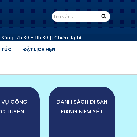
 Sáng: 7h:30 - 11h:30
||
Chiều: Nghỉ
N TỨC
ĐẶT LỊCH HẸN
 VỤ CÔNG
DANH SÁCH DI SẢN
C TUYẾN
ĐANG NIÊM YẾT