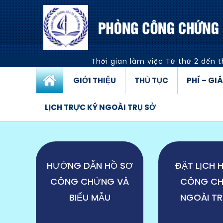
Thời gian làm việc
Từ thứ 2 đến t
GIỚI THIỆU
THỦ TỤC
PHÍ – GI
LỊCH TRỰC KÝ NGOÀI TRỤ SỞ
HƯỚNG DẪN HỒ SƠ
ĐẶT LỊCH 
CÔNG CHỨNG VÀ
CÔNG C
BIỂU MẪU
NGOÀI TR