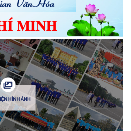
AI MUA BÁN NHÀ ĐẤT CŨNG DỄ DÍNH
ăm...
diễu hành và các hoạt động kỷ niệm 50 năm Ngày 
TỘI TRỐN THUẾ
NHỮNG LOẠI GIẤY TỜ CẦN KIỂM TRA KHI
MUA NHÀ, ĐẤT
BỘ CÔNG AN CÓ QUY ĐỊNH CỤ THỂ VỀ
MẪU THẺ CCCD GẮN CHIP
ỆN HÌNH ẢNH